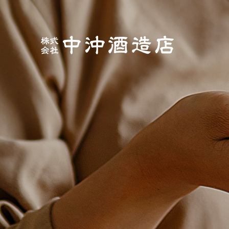
サイトトップ
定番商品
Ａ ＳＨＯＵＴＨ ＤＯＧ
ギフト
オリジナル グッズ
会社