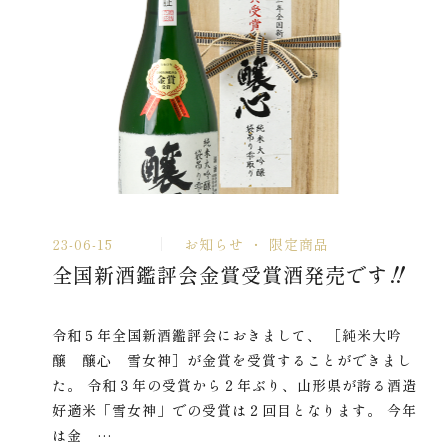
23-06-15
お知らせ
限定商品
全国新酒鑑評会金賞受賞酒発売です‼
令和５年全国新酒鑑評会におきまして、 ［純米大吟
醸 醸心 雪女神］が金賞を受賞することができまし
た。 令和３年の受賞から２年ぶり、山形県が誇る酒造
好適米「雪女神」での受賞は２回目となります。 今年
は金 …