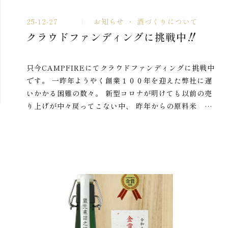
25-12-27
お知らせ
酒づくりについて
クラウドファンディングに挑戦中‼
只今CAMPFIREにてクラウドファンディングに挑戦中
です。 一昨年ようやく創業１００年を迎えた弊社に遅
いかかる困難の数々。 新型コロナが明けても以前の売
り上げが中々戻ってこない中、 昨年からの原料米 …