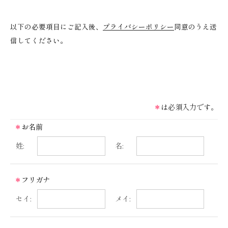
Ｕ
Ｔ
以下の必要項目にご記入後、
プライバシーポリシー
同意のうえ送
Ｈ
信してください。
Ｄ
Ｏ
Ｇ
ギ
＊
は必須入力です。
フ
＊
お名前
ト
姓:
名:
オ
リ
＊
フリガナ
ジ
セイ:
メイ:
ナ
ル