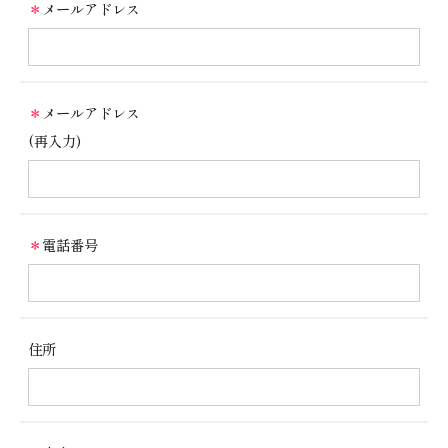
＊
メールアドレス
グ
ッ
ズ
会
＊
メールアドレス
(再入力)
社
概
要
お
＊
電話番号
知
ら
せ
住所
ご
利