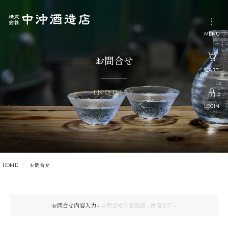
サ
イ
MENU
ト
ト
お問合せ
ッ
CART
プ
INQUIRY
定
LOGIN
番
商
品
HOME
お問合せ
Ａ
Ｓ
Ｈ
お問合せ内容入力
お問合せ内容確認
送信完了
Ｏ