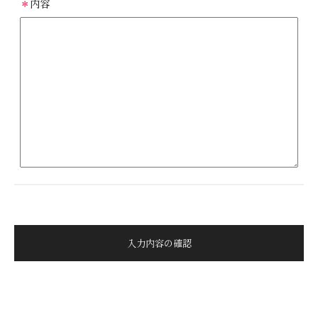
＊
内容
用
ガ
イ
ド
特
定
商
取
引
に
つ
い
て
お