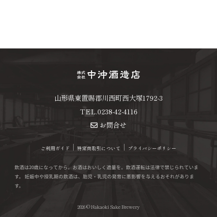
問
合
せ
プ
ラ
イ
山形県
東置賜郡川西町
西大塚1792-3
バ
TEL.0238-42-4116
シ
お問合せ
ー
ポ
ご利⽤ガイド
特定商取引について
プライバシーポリシー
リ
飲酒は20歳になってから。お酒はおいしく適量を。飲酒運転は法律で禁じられていま
シ
す。 妊娠中や授乳期の飲酒は、胎児・乳児の発育に悪影響を与えるおそれがありま
す。
ー
2026 © Nakaoki Sake Brewery