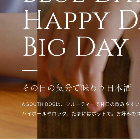
Happy D
Big Day
その日の気分で味わう日本酒
A SOUTH DOGは、フルーティーで甘口の飲みやす
ハイボールやロック、たまにはホットで。
お好みの