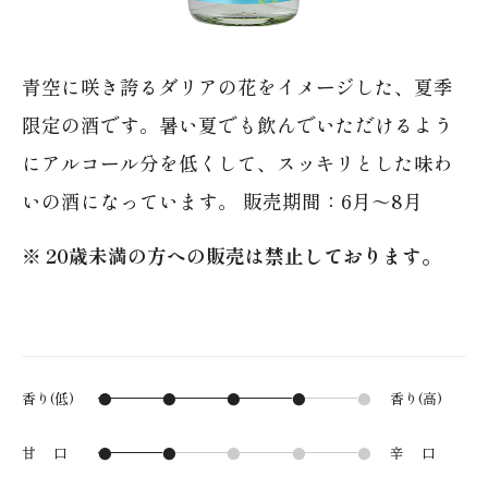
グ
ッ
青空に咲き誇るダリアの花をイメージした、夏季
ズ
会
限定の酒です。暑い夏でも飲んでいただけるよう
社
にアルコール分を低くして、スッキリとした味わ
概
いの酒になっています。 販売期間：6月～8月
要
※ 20歳未満の方への販売は禁止しております。
お
知
ら
せ
香り(低)
●
●
●
●
●
香り(高)
ご
甘 口
●
●
●
●
●
辛 口
利