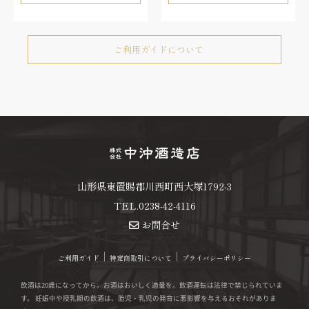
ご利用ガイドについて
山形県
東置賜郡川西町
西大塚1792-3
TEL.0238-42-4116
お問合せ
ご利⽤ガイド
特定商取引について
プライバシーポリシー
飲酒は20歳になってから。お酒はおいしく適量を。飲酒運転は法律で禁じられていま
す。 妊娠中や授乳期の飲酒は、胎児・乳児の発育に悪影響を与えるおそれがありま