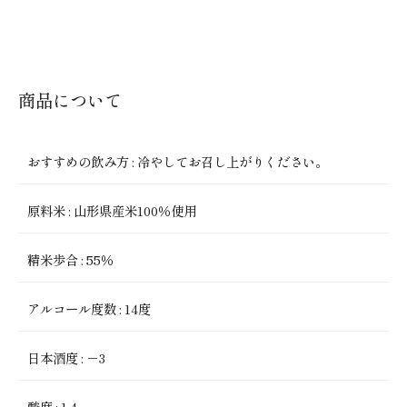
c
itt
e
問
e
e
合
b
r
せ
o
商品について
プ
o
ラ
k
イ
おすすめの飲み方
:
冷やしてお召し上がりください。
バ
原料米
:
山形県産米100％使用
シ
ー
精米歩合
:
55％
ポ
リ
アルコール度数
:
14度
シ
日本酒度
:
－3
ー
酸度
:
1.4