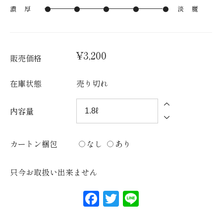
用
濃 厚
●
●
●
●
●
淡 麗
ガ
イ
¥3,200
ド
販売価格
特
在庫状態
売り切れ
定
商
内容量
取
引
カートン梱包
なし
あり
に
つ
只今お取扱い出来ません
い
F
T
L
て
a
w
in
お