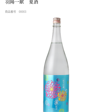
羽陽一献 夏酒
Ｕ
Ｔ
商品番号
00003
Ｈ
Ｄ
Ｏ
Ｇ
ギ
フ
ト
オ
リ
ジ
ナ
ル