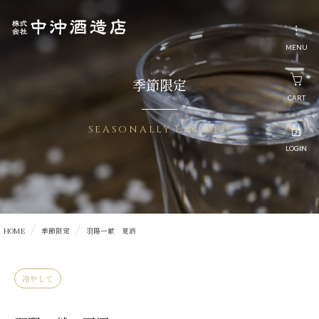
サ
イ
MENU
ト
ト
季節限定
ッ
CART
プ
SEASONALLY LIMITED
定
LOGIN
番
商
品
HOME
季節限定
羽陽一献 夏酒
Ａ
Ｓ
冷やして
Ｈ
Ｏ